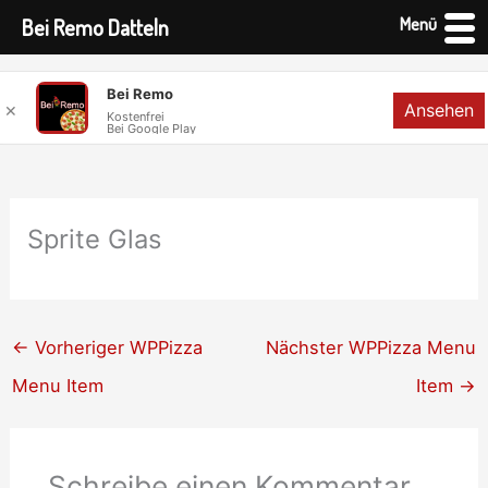
Menü
Bei Remo Datteln
Zum
Bei Remo
Ansehen
✕
Inhalt
Kostenfrei
Bei Google Play
springen
Sprite Glas
←
Vorheriger WPPizza
Nächster WPPizza Menu
Menu Item
Item
→
Schreibe einen Kommentar