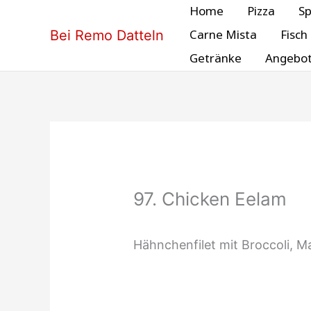
Zum
Home
Pizza
Sp
Inhalt
Carne Mista
Fisch
Bei Remo Datteln
springen
Getränke
Angebo
97. Chicken Eelam
Hähnchenfilet mit Broccoli, 