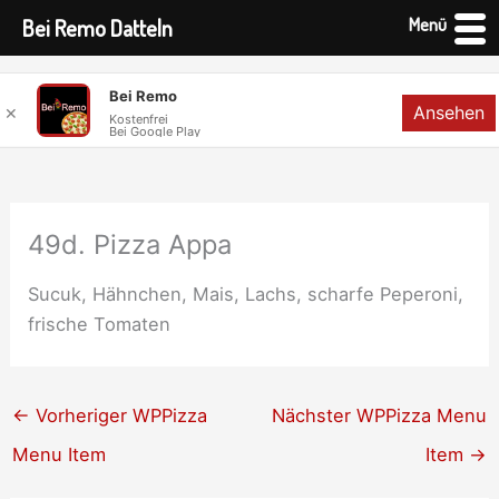
Menü
Bei Remo Datteln
Zum
Bei Remo
Ansehen
✕
Inhalt
Kostenfrei
Bei Google Play
springen
49d. Pizza Appa
Sucuk, Hähnchen, Mais, Lachs, scharfe Peperoni,
frische Tomaten
←
Vorheriger WPPizza
Nächster WPPizza Menu
Menu Item
Item
→