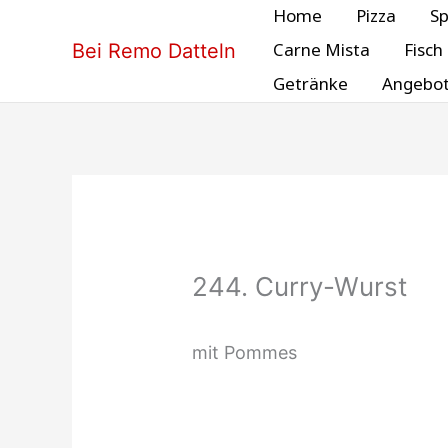
Zum
Home
Pizza
Sp
Inhalt
Carne Mista
Fisch
Bei Remo Datteln
springen
Getränke
Angebo
244. Curry-Wurst
mit Pommes