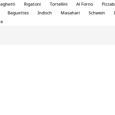
aghetti
Rigatoni
Tortellini
Al Forno
Pizzab
Baguettes
Indisch
Masahari
Schwein
te