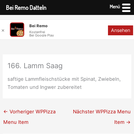
Menü
Bei Remo Datteln
Zum
Bei Remo
Ansehen
✕
Inhalt
Kostenfrei
Bei Google Play
springen
166. Lamm Saag
saftige Lammfleischstücke mit Spinat, Zwiebeln,
Tomaten und Ingwer zubereitet
←
Vorheriger WPPizza
Nächster WPPizza Menu
Menu Item
Item
→