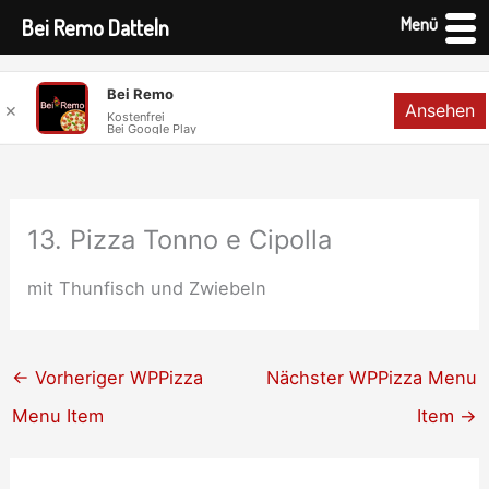
Menü
Bei Remo Datteln
Zum
Bei Remo
Ansehen
✕
Inhalt
Kostenfrei
Bei Google Play
springen
13. Pizza Tonno e Cipolla
mit Thunfisch und Zwiebeln
←
Vorheriger WPPizza
Nächster WPPizza Menu
Menu Item
Item
→