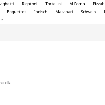
aghetti
Rigatoni
Tortellini
Al Forno
Pizzab
Baguettes
Indisch
Masahari
Schwein
te
arella