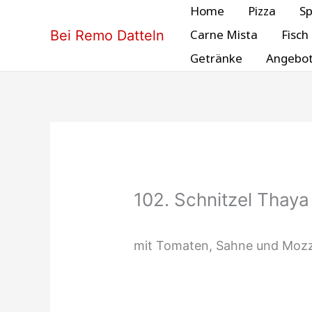
Zum
Home
Pizza
Sp
Inhalt
Carne Mista
Fisch
Bei Remo Datteln
springen
Getränke
Angebo
102. Schnitzel Thaya
mit Tomaten, Sahne und Mozz