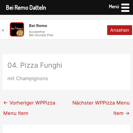
Menü
Bei Remo Datteln
Zum
Bei Remo
Ansehen
✕
Inhalt
Kostenfrei
Bei Google Play
springen
04. Pizza Funghi
mit Champignons
←
Vorheriger WPPizza
Nächster WPPizza Menu
Menu Item
Item
→