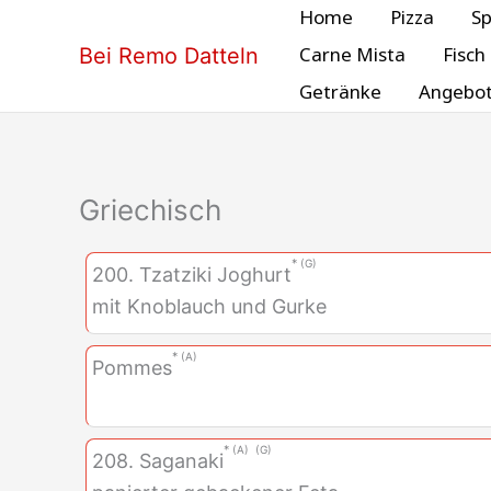
Zum
Home
Pizza
Sp
Inhalt
Carne Mista
Fisch
Bei Remo Datteln
springen
Getränke
Angebo
Griechisch
G
200. Tzatziki Joghurt
mit Knoblauch und Gurke
A
Pommes
A
G
208. Saganaki