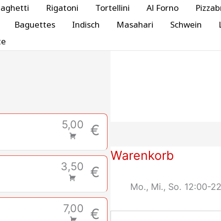
aghetti
Rigatoni
Tortellini
Al Forno
Pizzab
Baguettes
Indisch
Masahari
Schwein
te
5,00
€
Warenkorb
3,50
€
Mo., Mi., So.
12:00-22
7,00
€