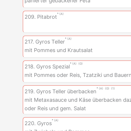
panierter gebackener Feta
A
209. Pitabrot
A
217. Gyros Teller
mit Pommes und Krautsalat
A
G
218. Gyros Spezial
mit Pommes oder Reis, Tzatziki und Bauern
A
G
1
219. Gyros Teller überbacken
mit Metaxasauce und Käse überbacken d
oder Reis und gem. Salat
A
220. Gyros