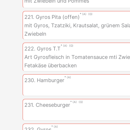
mit Zwiebeln und Pommes
A
G
221. Gyros Pita (offen)
mit Gyros, Tzatziki, Krautsalat, grünem Sal
Zwiebeln
A
G
222. Gyros T.T
Art Gyrosfleisch in Tomatensauce mti Zwi
Fetakäse überbacken
A
230. Hamburger
A
G
231. Cheeseburger
A
232. Gyros