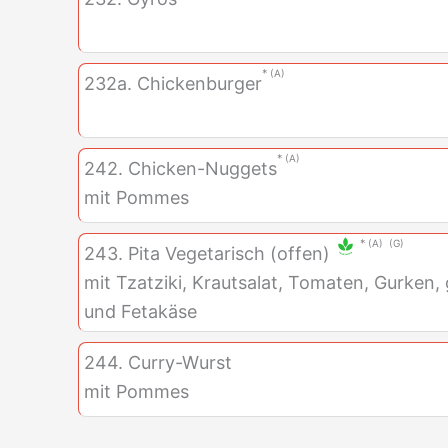
A
232a. Chickenburger
A
242. Chicken-Nuggets
mit Pommes
A
G
243. Pita Vegetarisch (offen)
mit Tzatziki, Krautsalat, Tomaten, Gurken,
und Fetakäse
244. Curry-Wurst
mit Pommes